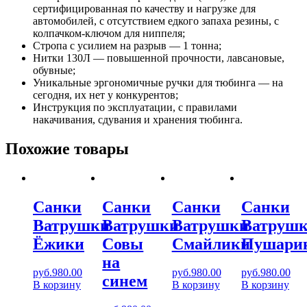
сертифицированная по качеству и нагрузке для
автомобилей, с отсутствием едкого запаха резины, с
колпачком-ключом для ниппеля;
Стропа с усилием на разрыв — 1 тонна;
Нитки 130Л — повышенной прочности, лавсановые,
обувные;
Уникальные эргономичные ручки для тюбинга — на
сегодня, их нет у конкурентов;
Инструкция по эксплуатации, с правилами
накачивания, сдувания и хранения тюбинга.
Похожие товары
Санки
Санки
Санки
Санки
Ватрушки
Ватрушки
Ватрушки
Ватруш
Ёжики
Совы
Смайлики
Пушари
на
руб.
980.00
руб.
980.00
руб.
980.00
синем
В корзину
В корзину
В корзину